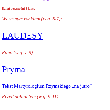
Dzień powszedni 3 klasy
Wczesnym rankiem (w g. 6-7)
:
LAUDESY
Rano (w g. 7-9):
Pryma
Tekst Martyrologium Rzymskiego „na jutro”
Przed południem (w g. 9-11)
: