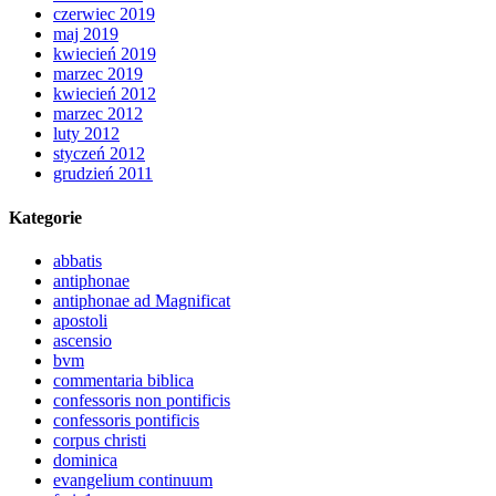
czerwiec 2019
maj 2019
kwiecień 2019
marzec 2019
kwiecień 2012
marzec 2012
luty 2012
styczeń 2012
grudzień 2011
Kategorie
abbatis
antiphonae
antiphonae ad Magnificat
apostoli
ascensio
bvm
commentaria biblica
confessoris non pontificis
confessoris pontificis
corpus christi
dominica
evangelium continuum