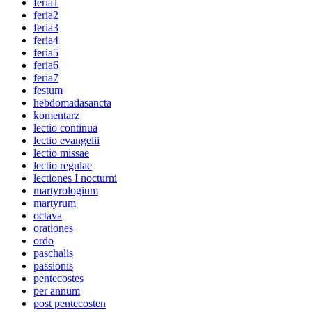
feria1
feria2
feria3
feria4
feria5
feria6
feria7
festum
hebdomadasancta
komentarz
lectio continua
lectio evangelii
lectio missae
lectio regulae
lectiones I nocturni
martyrologium
martyrum
octava
orationes
ordo
paschalis
passionis
pentecostes
per annum
post pentecosten