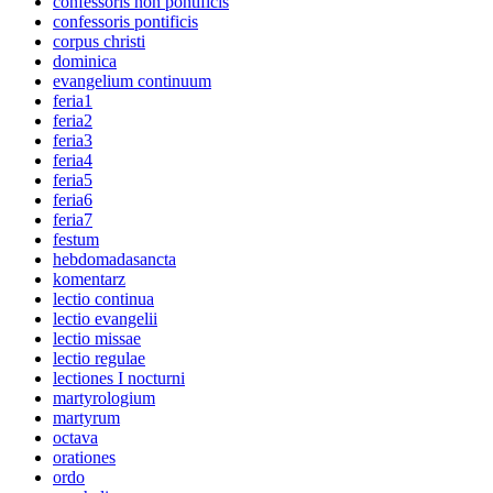
confessoris non pontificis
confessoris pontificis
corpus christi
dominica
evangelium continuum
feria1
feria2
feria3
feria4
feria5
feria6
feria7
festum
hebdomadasancta
komentarz
lectio continua
lectio evangelii
lectio missae
lectio regulae
lectiones I nocturni
martyrologium
martyrum
octava
orationes
ordo