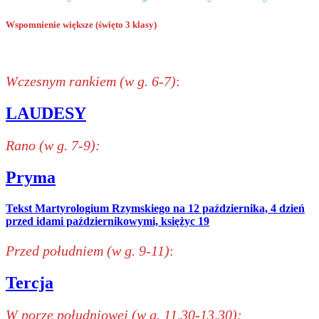
Wspomnienie większe (święto 3 klasy)
Wczesnym rankiem (w g. 6-7)
:
LAUDESY
Rano (w g. 7-9):
Pryma
Tekst Martyrologium Rzymskiego na 12 października, 4 dzień
przed idami październikowymi, księżyc 19
Przed południem (w g. 9-11)
:
Tercja
W porze południowej (w g. 11,30-13,30):