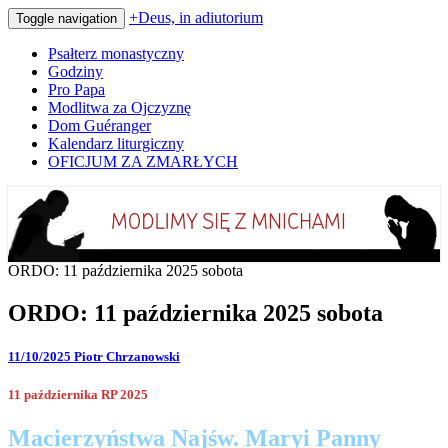
+Deus, in adiutorium
Toggle navigation
Psałterz monastyczny
Godziny
Pro Papa
Modlitwa za Ojczyznę
Dom Guéranger
Kalendarz liturgiczny
OFICJUM ZA ZMARŁYCH
Codziennie modlimy się z mnichami
+Deus, in adiutorium
ORDO: 11 października 2025 sobota
ORDO: 11 października 2025 sobota
11/10/2025
Piotr Chrzanowski
11 października RP 2025
Macierzyństwa Najśw. Maryi Panny