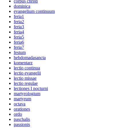
corpus christi
dominica
evangelium continuum
feria1
feria2
feria3
feria4
feria5
feria6
feria7
festum
hebdomadasancta
komentarz
lectio continua
lectio evangelii
lectio missae
lectio regulae
lectiones I nocturni
martyrologium
martyrum
octava
orationes
ordo
paschalis
passionis