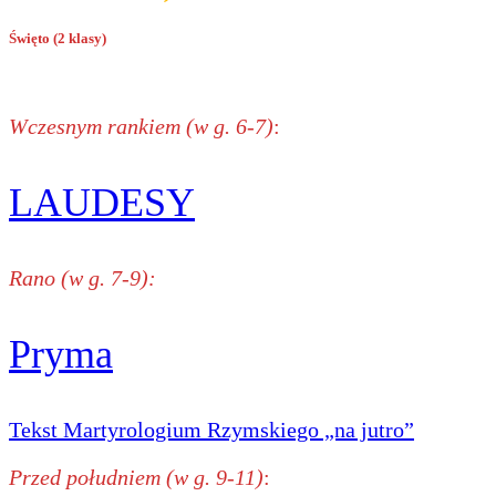
Święto (2 klasy)
Wczesnym rankiem (w g. 6-7)
:
LAUDESY
Rano (w g. 7-9):
Pryma
Tekst Martyrologium Rzymskiego „na jutro”
Przed południem (w g. 9-11)
: