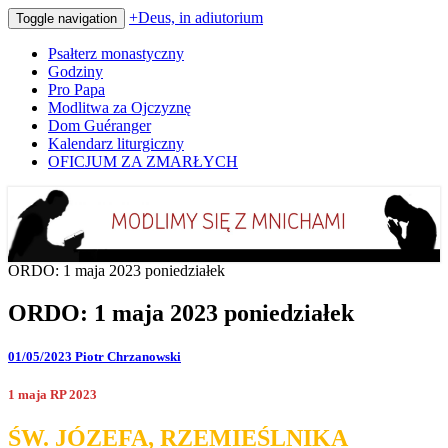
+Deus, in adiutorium
Toggle navigation
Psałterz monastyczny
Godziny
Pro Papa
Modlitwa za Ojczyznę
Dom Guéranger
Kalendarz liturgiczny
OFICJUM ZA ZMARŁYCH
Codziennie modlimy się z mnichami
+Deus, in adiutorium
ORDO: 1 maja 2023 poniedziałek
ORDO: 1 maja 2023 poniedziałek
01/05/2023
Piotr Chrzanowski
1 maja RP 2023
ŚW. JÓZEFA, RZEMIEŚLNIKA