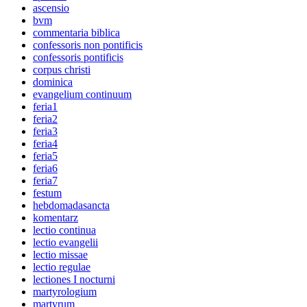
ascensio
bvm
commentaria biblica
confessoris non pontificis
confessoris pontificis
corpus christi
dominica
evangelium continuum
feria1
feria2
feria3
feria4
feria5
feria6
feria7
festum
hebdomadasancta
komentarz
lectio continua
lectio evangelii
lectio missae
lectio regulae
lectiones I nocturni
martyrologium
martyrum