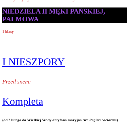
NIEDZIELA II MĘKI PAŃSKIEJ,
PALMOWA
1 klasy
I NIESZPORY
Przed snem:
Kompleta
(od 2 lutego do Wielkiej Środy antyfona maryjna
Ave Regina caelorum
)