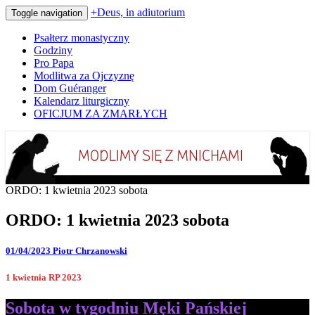
+Deus, in adiutorium
Toggle navigation
Psałterz monastyczny
Godziny
Pro Papa
Modlitwa za Ojczyznę
Dom Guéranger
Kalendarz liturgiczny
OFICJUM ZA ZMARŁYCH
Codziennie modlimy się z mnichami
+Deus, in adiutorium
ORDO: 1 kwietnia 2023 sobota
ORDO: 1 kwietnia 2023 sobota
01/04/2023
Piotr Chrzanowski
1 kwietnia RP 2023
Sobota w tygodniu Męki Pańskiej