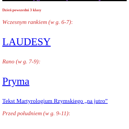
Dzień powszedni 3 klasy
Wczesnym rankiem (w g. 6-7)
:
LAUDESY
Rano (w g. 7-9):
Pryma
Tekst Martyrologium Rzymskiego „na jutro”
Przed południem (w g. 9-11)
: