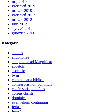
maj 2019
kwiecień 2019
marzec 2019
kwiecień 2012
marzec 2012
luty 2012
styczeń 2012
grudzień 2011
Kategorie
abbatis
antiphonae
antiphonae ad Magnificat
apostoli
ascensio
bvm
commentaria biblica
confessoris non pontificis
confessoris pontificis
corpus christi
dominica
evangelium continuum
feria1
feria2