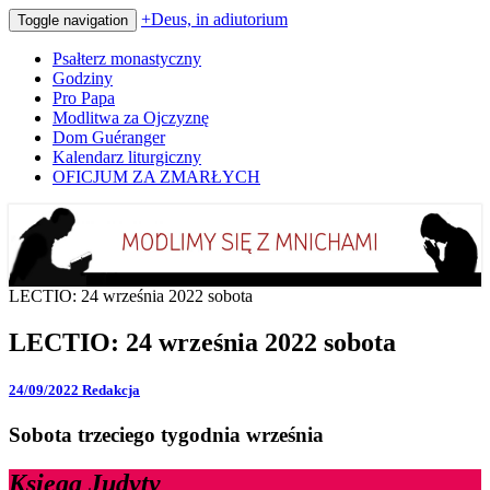
+Deus, in adiutorium
Toggle navigation
Psałterz monastyczny
Godziny
Pro Papa
Modlitwa za Ojczyznę
Dom Guéranger
Kalendarz liturgiczny
OFICJUM ZA ZMARŁYCH
Codziennie modlimy się z mnichami
+Deus, in adiutorium
LECTIO: 24 września 2022 sobota
LECTIO: 24 września 2022 sobota
24/09/2022
Redakcja
Sobota trzeciego tygodnia września
Księga Judyty