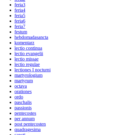
feria3
feria4
feria5
feria6
feria7
festum
hebdomadasancta
komentarz
lectio continua
lectio evangelii
lectio missae
lectio regulae
lectiones I nocturni
martyrologium
martyrum
octava
orationes
ordo
paschalis
passionis
pentecostes
per annum
post pentecosten
quadragesima
sancti