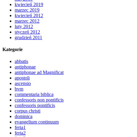
kwiecień 2019
marzec 2019
kwiecień 2012
marzec 2012
luty 2012
styczeń 2012
grudzień 2011
Kategorie
abbatis
antiphonae
antiphonae ad Magnificat
apostoli
ascensio
bvm
commentaria biblica
confessoris non pontificis
confessoris pontificis
corpus christi
dominica
evangelium continuum
feria1
feria2