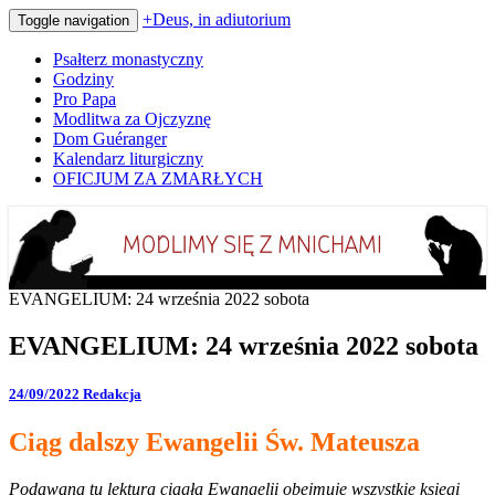
+Deus, in adiutorium
Toggle navigation
Psałterz monastyczny
Godziny
Pro Papa
Modlitwa za Ojczyznę
Dom Guéranger
Kalendarz liturgiczny
OFICJUM ZA ZMARŁYCH
Codziennie modlimy się z mnichami
+Deus, in adiutorium
EVANGELIUM: 24 września 2022 sobota
EVANGELIUM: 24 września 2022 sobota
24/09/2022
Redakcja
Ciąg dalszy Ewangelii Św. Mateusza
Podawana tu lektura ciągła Ewangelii obejmuje wszystkie księgi