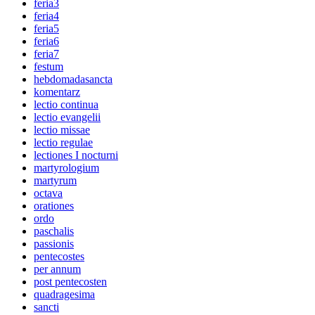
feria3
feria4
feria5
feria6
feria7
festum
hebdomadasancta
komentarz
lectio continua
lectio evangelii
lectio missae
lectio regulae
lectiones I nocturni
martyrologium
martyrum
octava
orationes
ordo
paschalis
passionis
pentecostes
per annum
post pentecosten
quadragesima
sancti