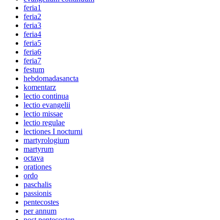
feria1
feria2
feria3
feria4
feria5
feria6
feria7
festum
hebdomadasancta
komentarz
lectio continua
lectio evangelii
lectio missae
lectio regulae
lectiones I nocturni
martyrologium
martyrum
octava
orationes
ordo
paschalis
passionis
pentecostes
per annum
post pentecosten