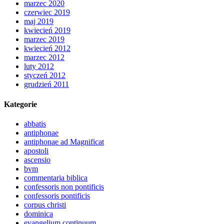
marzec 2020
czerwiec 2019
maj 2019
kwiecień 2019
marzec 2019
kwiecień 2012
marzec 2012
luty 2012
styczeń 2012
grudzień 2011
Kategorie
abbatis
antiphonae
antiphonae ad Magnificat
apostoli
ascensio
bvm
commentaria biblica
confessoris non pontificis
confessoris pontificis
corpus christi
dominica
evangelium continuum