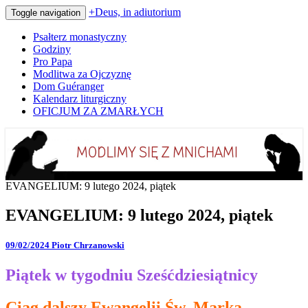
+Deus, in adiutorium
Toggle navigation
Psałterz monastyczny
Godziny
Pro Papa
Modlitwa za Ojczyznę
Dom Guéranger
Kalendarz liturgiczny
OFICJUM ZA ZMARŁYCH
Codziennie modlimy się z mnichami
+Deus, in adiutorium
EVANGELIUM: 9 lutego 2024, piątek
EVANGELIUM: 9 lutego 2024, piątek
09/02/2024
Piotr Chrzanowski
Piątek w tygodniu Sześćdziesiątnicy
Ciąg dalszy Ewangelii Św. Marka