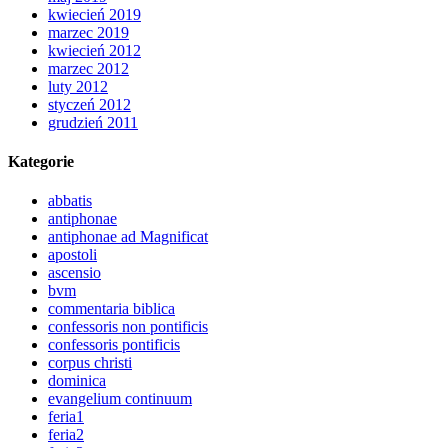
kwiecień 2019
marzec 2019
kwiecień 2012
marzec 2012
luty 2012
styczeń 2012
grudzień 2011
Kategorie
abbatis
antiphonae
antiphonae ad Magnificat
apostoli
ascensio
bvm
commentaria biblica
confessoris non pontificis
confessoris pontificis
corpus christi
dominica
evangelium continuum
feria1
feria2