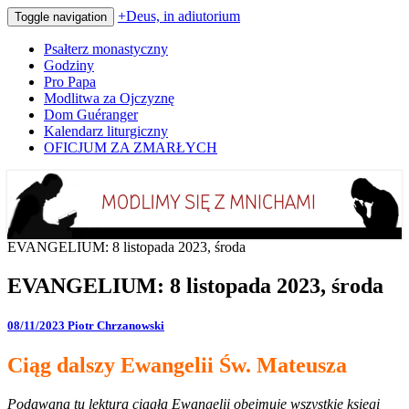
+Deus, in adiutorium
Toggle navigation
Psałterz monastyczny
Godziny
Pro Papa
Modlitwa za Ojczyznę
Dom Guéranger
Kalendarz liturgiczny
OFICJUM ZA ZMARŁYCH
Codziennie modlimy się z mnichami
+Deus, in adiutorium
EVANGELIUM: 8 listopada 2023, środa
EVANGELIUM: 8 listopada 2023, środa
08/11/2023
Piotr Chrzanowski
Ciąg dalszy Ewangelii Św. Mateusza
Podawana tu lektura ciągła Ewangelii obejmuje wszystkie księgi