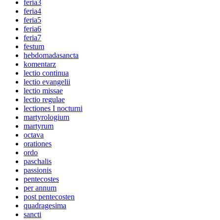
feria3
feria4
feria5
feria6
feria7
festum
hebdomadasancta
komentarz
lectio continua
lectio evangelii
lectio missae
lectio regulae
lectiones I nocturni
martyrologium
martyrum
octava
orationes
ordo
paschalis
passionis
pentecostes
per annum
post pentecosten
quadragesima
sancti