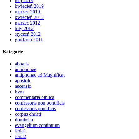
maj 2019
kwiecień 2019
marzec 2019
kwiecień 2012
marzec 2012
luty 2012
styczeń 2012
grudzień 2011
Kategorie
abbatis
antiphonae
antiphonae ad Magnificat
apostoli
ascensio
bvm
commentaria biblica
confessoris non pontificis
confessoris pontificis
corpus christi
dominica
evangelium continuum
feria1
feria2