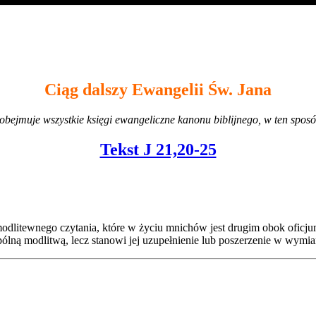
Ciąg dalszy Ewangelii Św. Jana
bejmuje wszystkie księgi ewangeliczne kanonu biblijnego, w ten sposób 
Tekst J 21,20-25
 modlitewnego czytania, które w życiu mnichów jest drugim obok ofic
spólną modlitwą, lecz stanowi jej uzupełnienie lub poszerzenie w wymi