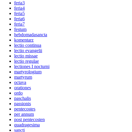
feria3
feria4
feria5
feria6
feria7
festum
hebdomadasancta
komentarz
lectio continua
lectio evangelii
lectio missae
lectio regulae
lectiones I nocturni
martyrologium
martyrum
octava
orationes
ordo
paschalis
passionis
pentecostes
per annum
post pentecosten
quadragesima
sancti