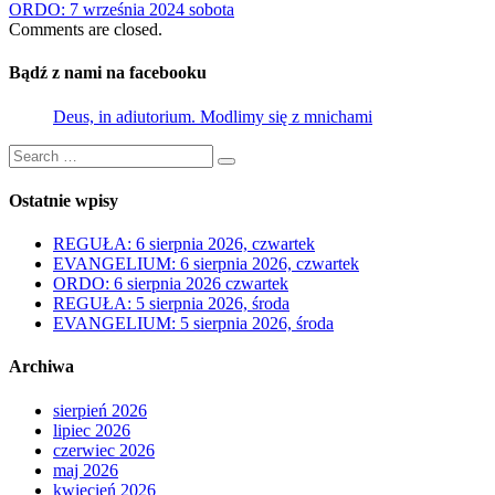
ORDO: 7 września 2024 sobota
Comments are closed.
Bądź z nami na facebooku
Deus, in adiutorium. Modlimy się z mnichami
Search
Search
for:
Ostatnie wpisy
REGUŁA: 6 sierpnia 2026, czwartek
EVANGELIUM: 6 sierpnia 2026, czwartek
ORDO: 6 sierpnia 2026 czwartek
REGUŁA: 5 sierpnia 2026, środa
EVANGELIUM: 5 sierpnia 2026, środa
Archiwa
sierpień 2026
lipiec 2026
czerwiec 2026
maj 2026
kwiecień 2026