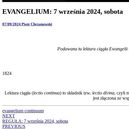
EVANGELIUM:
EVANGELIUM: 7 września 2024, sobota
7
września
07/09/2024
Piotr Chrzanowski
2024,
sobota
Podawana tu lektura ciągła Ewangelii o
1824
Lektura ciągła (
lectio continua
) to składnik tzw.
lectio divina
, czyli
jest złączona ze w
evangelium continuum
Post
NEXT
REGUŁA: 7 września 2024, sobota
navigation
PREVIOUS