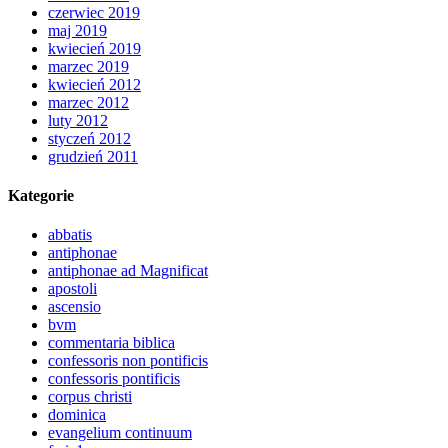
czerwiec 2019
maj 2019
kwiecień 2019
marzec 2019
kwiecień 2012
marzec 2012
luty 2012
styczeń 2012
grudzień 2011
Kategorie
abbatis
antiphonae
antiphonae ad Magnificat
apostoli
ascensio
bvm
commentaria biblica
confessoris non pontificis
confessoris pontificis
corpus christi
dominica
evangelium continuum