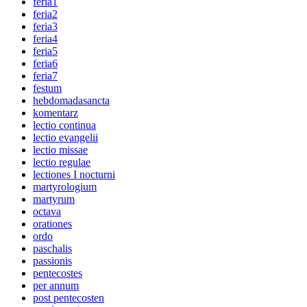
feria1
feria2
feria3
feria4
feria5
feria6
feria7
festum
hebdomadasancta
komentarz
lectio continua
lectio evangelii
lectio missae
lectio regulae
lectiones I nocturni
martyrologium
martyrum
octava
orationes
ordo
paschalis
passionis
pentecostes
per annum
post pentecosten