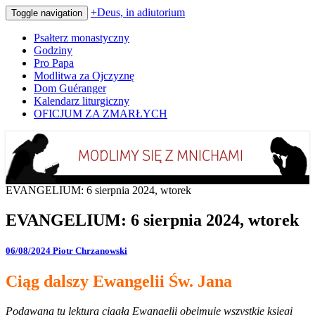
+Deus, in adiutorium
Toggle navigation
Psałterz monastyczny
Godziny
Pro Papa
Modlitwa za Ojczyznę
Dom Guéranger
Kalendarz liturgiczny
OFICJUM ZA ZMARŁYCH
Codziennie modlimy się z mnichami
+Deus, in adiutorium
EVANGELIUM: 6 sierpnia 2024, wtorek
EVANGELIUM: 6 sierpnia 2024, wtorek
06/08/2024
Piotr Chrzanowski
Ciąg dalszy Ewangelii Św. Jana
Podawana tu lektura ciągła Ewangelii obejmuje wszystkie księgi