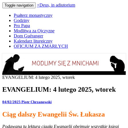
+Deus, in adiutorium
Toggle navigation
Psałterz monastyczny
Godziny
Pro Papa
Modlitwa za Ojczyznę
Dom Guéranger
Kalendarz liturgiczny
OFICJUM ZA ZMARŁYCH
Codziennie modlimy się z mnichami
+Deus, in adiutorium
EVANGELIUM: 4 lutego 2025, wtorek
EVANGELIUM: 4 lutego 2025, wtorek
04/02/2025
Piotr Chrzanowski
Ciąg dalszy Ewangelii Św. Łukasza
Podawana tu lektura ciągła Ewangelii obejmuje wszystkie księgi