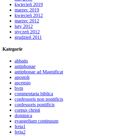
kwiecień 2019
marzec 2019
kwiecień 2012
marzec 2012
luty 2012
styczeń 2012
grudzień 2011
Kategorie
abbatis
antiphonae
antiphonae ad Magnificat
apostoli
ascensio
bvm
commentaria biblica
confessoris non pontificis
confessoris pontificis
corpus christi
dominica
evangelium continuum
feria1
feria2