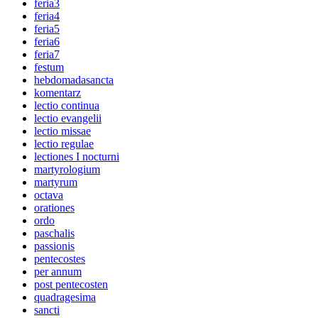
feria3
feria4
feria5
feria6
feria7
festum
hebdomadasancta
komentarz
lectio continua
lectio evangelii
lectio missae
lectio regulae
lectiones I nocturni
martyrologium
martyrum
octava
orationes
ordo
paschalis
passionis
pentecostes
per annum
post pentecosten
quadragesima
sancti