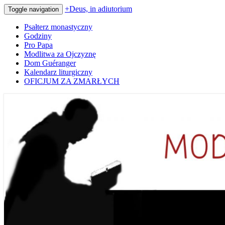
+Deus, in adiutorium
Toggle navigation
Psałterz monastyczny
Godziny
Pro Papa
Modlitwa za Ojczyznę
Dom Guéranger
Kalendarz liturgiczny
OFICJUM ZA ZMARŁYCH
Codziennie modlimy się z mnichami
+Deus, in adiutorium