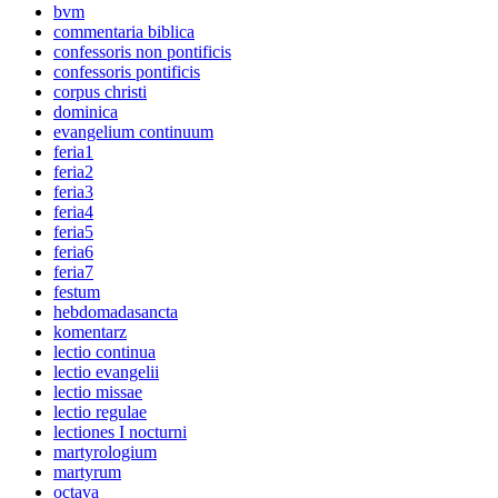
bvm
commentaria biblica
confessoris non pontificis
confessoris pontificis
corpus christi
dominica
evangelium continuum
feria1
feria2
feria3
feria4
feria5
feria6
feria7
festum
hebdomadasancta
komentarz
lectio continua
lectio evangelii
lectio missae
lectio regulae
lectiones I nocturni
martyrologium
martyrum
octava