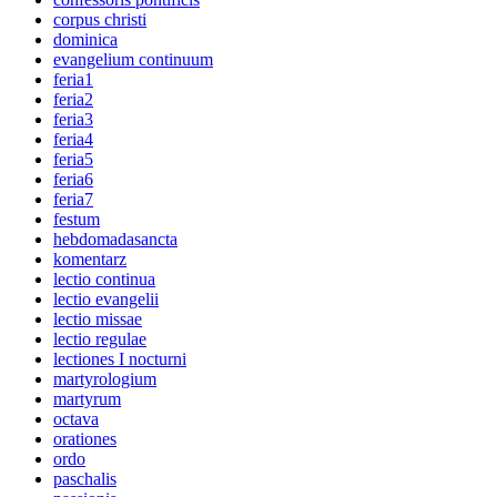
corpus christi
dominica
evangelium continuum
feria1
feria2
feria3
feria4
feria5
feria6
feria7
festum
hebdomadasancta
komentarz
lectio continua
lectio evangelii
lectio missae
lectio regulae
lectiones I nocturni
martyrologium
martyrum
octava
orationes
ordo
paschalis