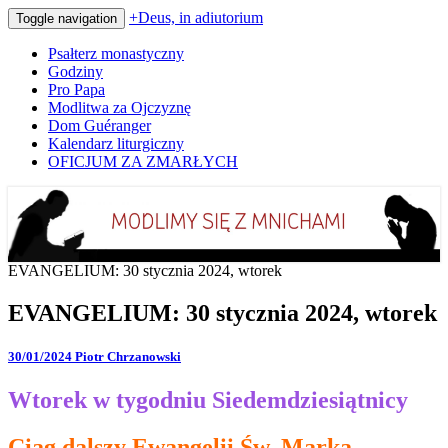
+Deus, in adiutorium
Toggle navigation
Psałterz monastyczny
Godziny
Pro Papa
Modlitwa za Ojczyznę
Dom Guéranger
Kalendarz liturgiczny
OFICJUM ZA ZMARŁYCH
Codziennie modlimy się z mnichami
+Deus, in adiutorium
EVANGELIUM: 30 stycznia 2024, wtorek
EVANGELIUM: 30 stycznia 2024, wtorek
30/01/2024
Piotr Chrzanowski
Wtorek w tygodniu Siedemdziesiątnicy
Ciąg dalszy Ewangelii Św. Marka