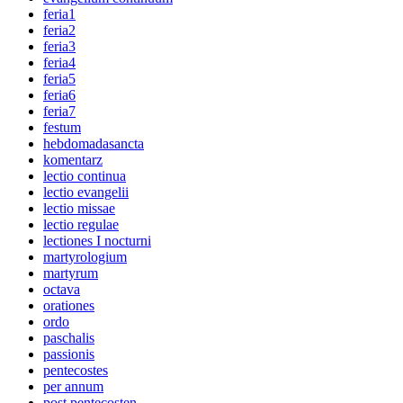
feria1
feria2
feria3
feria4
feria5
feria6
feria7
festum
hebdomadasancta
komentarz
lectio continua
lectio evangelii
lectio missae
lectio regulae
lectiones I nocturni
martyrologium
martyrum
octava
orationes
ordo
paschalis
passionis
pentecostes
per annum
post pentecosten