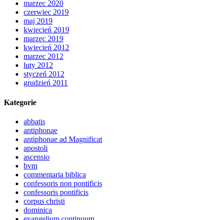
marzec 2020
czerwiec 2019
maj 2019
kwiecień 2019
marzec 2019
kwiecień 2012
marzec 2012
luty 2012
styczeń 2012
grudzień 2011
Kategorie
abbatis
antiphonae
antiphonae ad Magnificat
apostoli
ascensio
bvm
commentaria biblica
confessoris non pontificis
confessoris pontificis
corpus christi
dominica
evangelium continuum