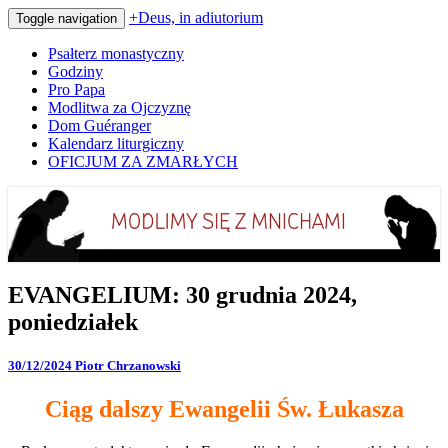
+Deus, in adiutorium
Toggle navigation
Psałterz monastyczny
Godziny
Pro Papa
Modlitwa za Ojczyznę
Dom Guéranger
Kalendarz liturgiczny
OFICJUM ZA ZMARŁYCH
Codziennie modlimy się z mnichami
+Deus, in adiutorium
EVANGELIUM:
EVANGELIUM: 30 grudnia 2024,
30
poniedziałek
grudnia
2024,
poniedziałek
30/12/2024
Piotr Chrzanowski
Ciąg dalszy Ewangelii Św. Łukasza