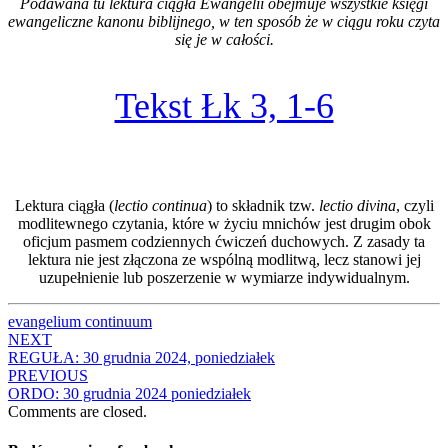
Podawana tu lektura ciągła Ewangelii obejmuje wszystkie księgi
ewangeliczne kanonu biblijnego, w ten sposób że w ciągu roku czyta
się je w całości.
Tekst Łk 3, 1-6
Lektura ciągła (
lectio continua
) to składnik tzw.
lectio divina
, czyli
modlitewnego czytania, które w życiu mnichów jest drugim obok
oficjum pasmem codziennych ćwiczeń duchowych. Z zasady ta
lektura nie jest złączona ze wspólną modlitwą, lecz stanowi jej
uzupełnienie lub poszerzenie w wymiarze indywidualnym.
evangelium continuum
Post
NEXT
REGUŁA: 30 grudnia 2024, poniedziałek
navigation
PREVIOUS
ORDO: 30 grudnia 2024 poniedziałek
Comments are closed.