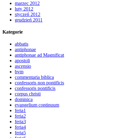
marzec 2012
luty 2012
styczeń 2012
grudzień 2011
Kategorie
abbatis
antiphonae
antiphonae ad Magnificat
apostoli
ascensio
bvm
commentaria biblica
confessoris non pontificis
confessoris pontificis
corpus christi
dominica
evangelium continuum
feria1
feria2
feria3
feria4
feria5