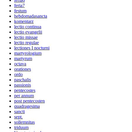
feria6
feria7
festum
hebdomadasancta
komentarz
lectio continua
lectio evangelii
lectio missae
lectio regulae
lectiones I nocturni
martyrologium
martyrum
octava
orationes
ordo
paschalis
passionis
pentecostes
per annum
post pentecosten
quadragesima
sancti
sept.
sollemnitas
triduum