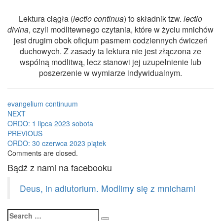
Lektura ciągła (
lectio continua
) to składnik tzw.
lectio
divina
, czyli modlitewnego czytania, które w życiu mnichów
jest drugim obok oficjum pasmem codziennych ćwiczeń
duchowych. Z zasady ta lektura nie jest złączona ze
wspólną modlitwą, lecz stanowi jej uzupełnienie lub
poszerzenie w wymiarze indywidualnym.
evangelium continuum
Post
NEXT
ORDO: 1 lipca 2023 sobota
navigation
PREVIOUS
ORDO: 30 czerwca 2023 piątek
Comments are closed.
Bądź z nami na facebooku
Deus, in adiutorium. Modlimy się z mnichami
Search