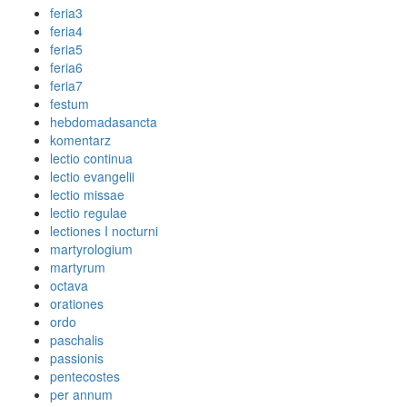
feria3
feria4
feria5
feria6
feria7
festum
hebdomadasancta
komentarz
lectio continua
lectio evangelii
lectio missae
lectio regulae
lectiones I nocturni
martyrologium
martyrum
octava
orationes
ordo
paschalis
passionis
pentecostes
per annum