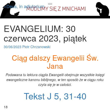
+Deus, in adiutorium
+Deus, in adiutorium
Codziennie modlimy się z
Toggle
navigation
mnichami
EVANGELIUM: 30
EVANGELIUM:
30
czerwca 2023, piątek
czerwca
2023,
piątek
30/06/2023
Piotr Chrzanowski
Ciąg dalszy Ewangelii Św.
Jana
Podawana tu lektura ciągła Ewangelii obejmuje wszystkie księgi
ewangeliczne kanonu biblijnego, w ten sposób że w ciągu roku
czyta się je w całości.
Tekst J 5, 31-40
18