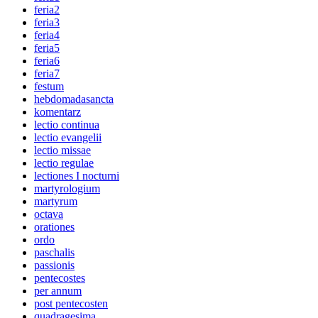
feria2
feria3
feria4
feria5
feria6
feria7
festum
hebdomadasancta
komentarz
lectio continua
lectio evangelii
lectio missae
lectio regulae
lectiones I nocturni
martyrologium
martyrum
octava
orationes
ordo
paschalis
passionis
pentecostes
per annum
post pentecosten
quadragesima