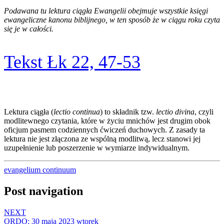
Podawana tu lektura ciągła Ewangelii obejmuje wszystkie księgi
ewangeliczne kanonu biblijnego, w ten sposób że w ciągu roku czyta
się je w całości.
Tekst Łk 22, 47-53
Lektura ciągła (
lectio continua
) to składnik tzw.
lectio divina
, czyli
modlitewnego czytania, które w życiu mnichów jest drugim obok
oficjum pasmem codziennych ćwiczeń duchowych. Z zasady ta
lektura nie jest złączona ze wspólną modlitwą, lecz stanowi jej
uzupełnienie lub poszerzenie w wymiarze indywidualnym.
evangelium continuum
Post navigation
NEXT
ORDO: 30 maja 2023 wtorek