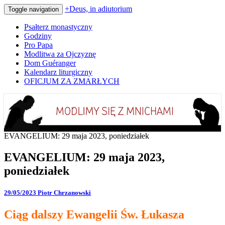
+Deus, in adiutorium
Toggle navigation
Psałterz monastyczny
Godziny
Pro Papa
Modlitwa za Ojczyznę
Dom Guéranger
Kalendarz liturgiczny
OFICJUM ZA ZMARŁYCH
Codziennie modlimy się z mnichami
+Deus, in adiutorium
EVANGELIUM: 29 maja 2023, poniedziałek
EVANGELIUM: 29 maja 2023,
poniedziałek
29/05/2023
Piotr Chrzanowski
Ciąg dalszy Ewangelii Św. Łukasza