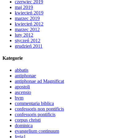
czerwiec 2019
maj 2019
kwiecień 2019
marzec 2019
kwiecień 2012
marzec 2012
luty 2012
styczeń 2012
grudzień 2011
Kategorie
abbatis
antiphonae
antiphonae ad Magnificat
apostoli
ascensio
bvm
commentaria biblica
confessoris non pontificis
confessoris pontificis
corpus christi
dominica
evangelium continuum
feria1