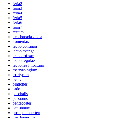
feria2
feria3
feria4
feria5
feria6
feria7
festum
hebdomadasancta
komentarz
lectio continua
lectio evangelii
lectio missae
lectio regulae
lectiones I nocturni
martyrologium
martyrum
octava
orationes
ordo
paschalis
passionis
pentecostes
per annum
post pentecosten
quadragesima