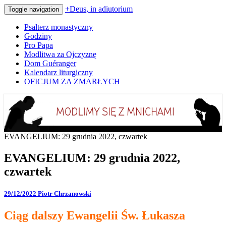
+Deus, in adiutorium
Toggle navigation
Psałterz monastyczny
Godziny
Pro Papa
Modlitwa za Ojczyznę
Dom Guéranger
Kalendarz liturgiczny
OFICJUM ZA ZMARŁYCH
Codziennie modlimy się z mnichami
+Deus, in adiutorium
EVANGELIUM: 29 grudnia 2022, czwartek
EVANGELIUM: 29 grudnia 2022,
czwartek
29/12/2022
Piotr Chrzanowski
Ciąg dalszy Ewangelii Św. Łukasza