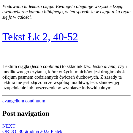
Podawana tu lektura ciągła Ewangelii obejmuje wszystkie księgi
ewangeliczne kanonu biblijnego, w ten sposób że w ciągu roku czyta
się je w całości.
Tekst Łk 2, 40-52
Lektura ciągła (
lectio continua
) to składnik tzw.
lectio divina
, czyli
modlitewnego czytania, które w życiu mnichów jest drugim obok
oficjum pasmem codziennych ćwiczeń duchowych. Z zasady ta
lektura nie jest złączona ze wspólną modlitwą, lecz stanowi jej
uzupełnienie lub poszerzenie w wymiarze indywidualnym.
evangelium continuum
Post navigation
NEXT
ORDO: 30 grudnia 2022 Piątek