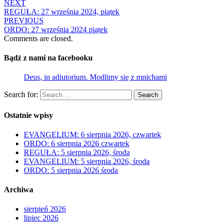
NEXT
REGUŁA: 27 września 2024, piątek
PREVIOUS
ORDO: 27 września 2024 piątek
Comments are closed.
Bądź z nami na facebooku
Deus, in adiutorium. Modlimy się z mnichami
Search for:
Search
Ostatnie wpisy
EVANGELIUM: 6 sierpnia 2026, czwartek
ORDO: 6 sierpnia 2026 czwartek
REGUŁA: 5 sierpnia 2026, środa
EVANGELIUM: 5 sierpnia 2026, środa
ORDO: 5 sierpnia 2026 środa
Archiwa
sierpień 2026
lipiec 2026