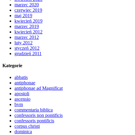
marzec 2020
czerwiec 2019
maj 2019
kwiecień 2019
marzec 2019
kwiecień 2012
marzec 2012
luty 2012
styczeń 2012
grudzień 2011
Kategorie
abbatis
antiphonae
antiphonae ad Magnificat
apostoli
ascensio
bvm
commentaria biblica
confessoris non pontificis
confessoris pontificis
corpus christi
dominica