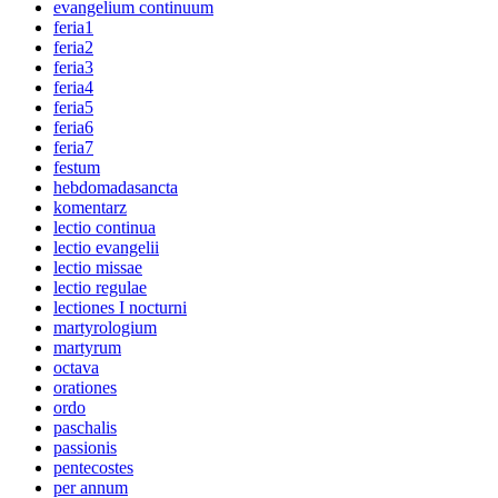
evangelium continuum
feria1
feria2
feria3
feria4
feria5
feria6
feria7
festum
hebdomadasancta
komentarz
lectio continua
lectio evangelii
lectio missae
lectio regulae
lectiones I nocturni
martyrologium
martyrum
octava
orationes
ordo
paschalis
passionis
pentecostes
per annum