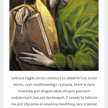
Lektura ciągła (
lectio continua
) to składnik tzw.
lectio
divina
, czyli modlitewnego czytania, które w życiu
mnichów jest drugim obok oficjum pasmem
codziennych ćwiczeń duchowych. Z zasady ta lektura
nie jest złączona ze wspólną modlitwą, lecz stanowi