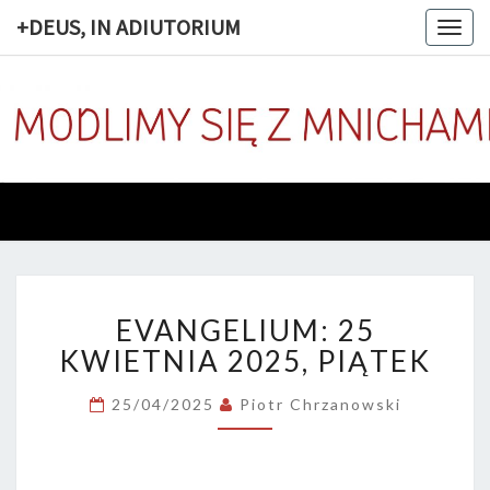
+DEUS, IN ADIUTORIUM
Togg
navig
+DEUS, 
Codziennie
Modlimy
Się Z
ADIUTOR
Mnichami
EVANGELIUM:
EVANGELIUM: 25
25
KWIETNIA
KWIETNIA 2025, PIĄTEK
2025,
PIĄTEK
25/04/2025
Piotr Chrzanowski