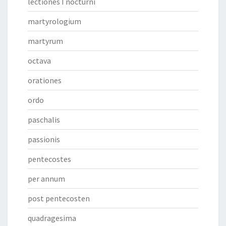
lectiones I nocturni
martyrologium
martyrum
octava
orationes
ordo
paschalis
passionis
pentecostes
per annum
post pentecosten
quadragesima