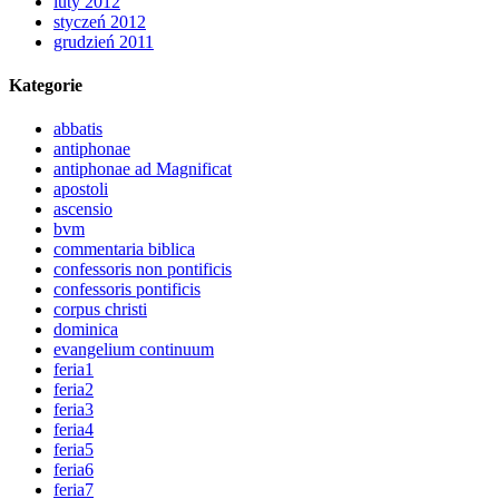
luty 2012
styczeń 2012
grudzień 2011
Kategorie
abbatis
antiphonae
antiphonae ad Magnificat
apostoli
ascensio
bvm
commentaria biblica
confessoris non pontificis
confessoris pontificis
corpus christi
dominica
evangelium continuum
feria1
feria2
feria3
feria4
feria5
feria6
feria7