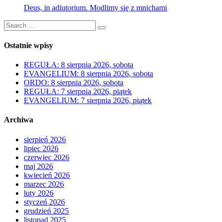
Deus, in adiutorium. Modlimy się z mnichami
Search
Search
for:
Ostatnie wpisy
REGUŁA: 8 sierpnia 2026, sobota
EVANGELIUM: 8 sierpnia 2026, sobota
ORDO: 8 sierpnia 2026, sobota
REGUŁA: 7 sierpnia 2026, piątek
EVANGELIUM: 7 sierpnia 2026, piątek
Archiwa
sierpień 2026
lipiec 2026
czerwiec 2026
maj 2026
kwiecień 2026
marzec 2026
luty 2026
styczeń 2026
grudzień 2025
listopad 2025