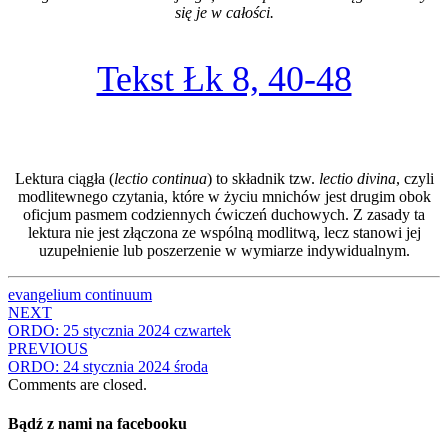
się je w całości.
Tekst Łk 8, 40-48
Lektura ciągła (
lectio continua
) to składnik tzw.
lectio divina
, czyli
modlitewnego czytania, które w życiu mnichów jest drugim obok
oficjum pasmem codziennych ćwiczeń duchowych. Z zasady ta
lektura nie jest złączona ze wspólną modlitwą, lecz stanowi jej
uzupełnienie lub poszerzenie w wymiarze indywidualnym.
evangelium continuum
Post
NEXT
ORDO: 25 stycznia 2024 czwartek
navigation
PREVIOUS
ORDO: 24 stycznia 2024 środa
Comments are closed.
Bądź z nami na facebooku