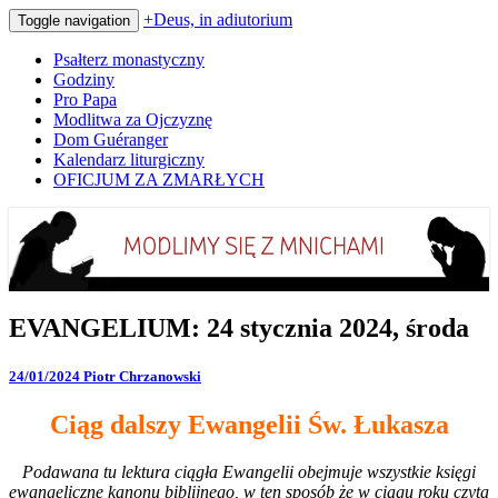
+Deus, in adiutorium
Toggle navigation
Psałterz monastyczny
Godziny
Pro Papa
Modlitwa za Ojczyznę
Dom Guéranger
Kalendarz liturgiczny
OFICJUM ZA ZMARŁYCH
Codziennie modlimy się z mnichami
+Deus, in adiutorium
EVANGELIUM:
EVANGELIUM: 24 stycznia 2024, środa
24
stycznia
24/01/2024
Piotr Chrzanowski
2024,
środa
Ciąg dalszy Ewangelii Św. Łukasza
Podawana tu lektura ciągła Ewangelii obejmuje wszystkie księgi
ewangeliczne kanonu biblijnego, w ten sposób że w ciągu roku czyta