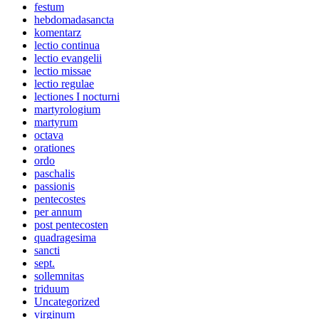
festum
hebdomadasancta
komentarz
lectio continua
lectio evangelii
lectio missae
lectio regulae
lectiones I nocturni
martyrologium
martyrum
octava
orationes
ordo
paschalis
passionis
pentecostes
per annum
post pentecosten
quadragesima
sancti
sept.
sollemnitas
triduum
Uncategorized
virginum