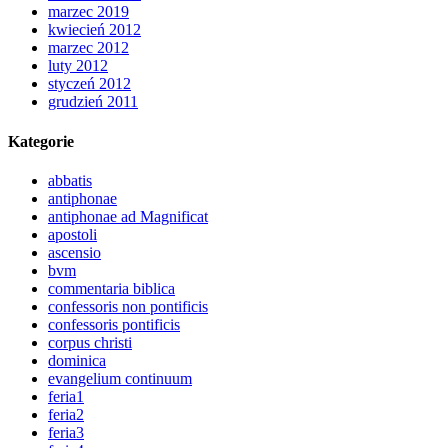
marzec 2019
kwiecień 2012
marzec 2012
luty 2012
styczeń 2012
grudzień 2011
Kategorie
abbatis
antiphonae
antiphonae ad Magnificat
apostoli
ascensio
bvm
commentaria biblica
confessoris non pontificis
confessoris pontificis
corpus christi
dominica
evangelium continuum
feria1
feria2
feria3