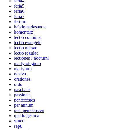
feria4
feria5
feria6
feria7
festum
hebdomadasancta
komentarz
lectio continua
lectio evangelii
lectio missae
lectio regulae
lectiones I nocturni
martyrologium
martyrum
octava
orationes
ordo
paschalis
passionis
pentecostes
per annum
post pentecosten
quadragesima
sancti
sept.