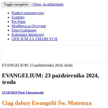
+Deus, in adiutorium
Toggle navigation
Psałterz monastyczny
Godziny
Pro Papa
Modlitwa za Ojczyznę
Dom Guéranger
Kalendarz liturgiczny
OFICJUM ZA ZMARŁYCH
Codziennie modlimy się z mnichami
+Deus, in adiutorium
EVANGELIUM: 23 października 2024, środa
EVANGELIUM: 23 października 2024,
środa
23/10/2024
Piotr Chrzanowski
Ciąg dalszy Ewangelii Św. Mateusza