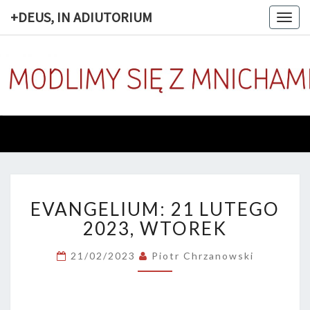
+DEUS, IN ADIUTORIUM
Togg
navig
+DEUS, 
Codziennie
Modlimy
Się Z
ADIUTOR
Mnichami
EVANGELIUM:
EVANGELIUM: 21 LUTEGO
21
LUTEGO
2023, WTOREK
2023,
WTOREK
21/02/2023
Piotr Chrzanowski