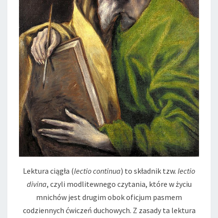
Lektura ciągła (
lectio continua
) to składnik tzw.
lectio
divina
, czyli modlitewnego czytania, które w życiu
mnichów jest drugim obok oficjum pasmem
codziennych ćwiczeń duchowych. Z zasady ta lektura