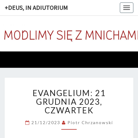
+DEUS, IN ADIUTORIUM
Togg
navig
+DEUS, 
Codziennie
Modlimy
Się Z
ADIUTOR
Mnichami
EVANGELIUM:
EVANGELIUM: 21
21
GRUDNIA
GRUDNIA 2023,
2023,
CZWARTEK
CZWARTEK
21/12/2023
Piotr Chrzanowski