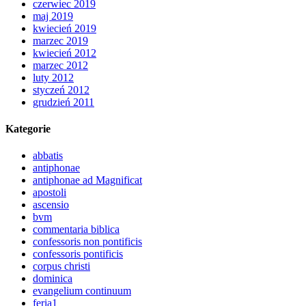
czerwiec 2019
maj 2019
kwiecień 2019
marzec 2019
kwiecień 2012
marzec 2012
luty 2012
styczeń 2012
grudzień 2011
Kategorie
abbatis
antiphonae
antiphonae ad Magnificat
apostoli
ascensio
bvm
commentaria biblica
confessoris non pontificis
confessoris pontificis
corpus christi
dominica
evangelium continuum
feria1