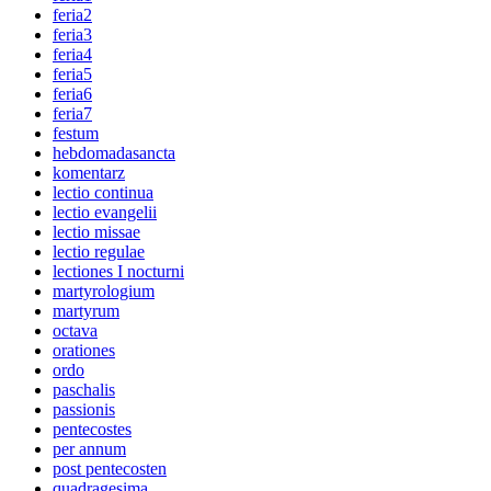
feria2
feria3
feria4
feria5
feria6
feria7
festum
hebdomadasancta
komentarz
lectio continua
lectio evangelii
lectio missae
lectio regulae
lectiones I nocturni
martyrologium
martyrum
octava
orationes
ordo
paschalis
passionis
pentecostes
per annum
post pentecosten
quadragesima