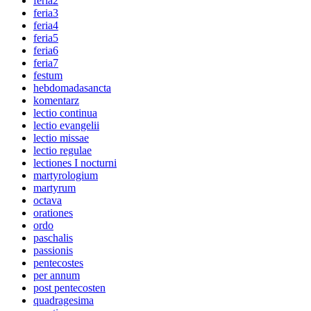
feria2
feria3
feria4
feria5
feria6
feria7
festum
hebdomadasancta
komentarz
lectio continua
lectio evangelii
lectio missae
lectio regulae
lectiones I nocturni
martyrologium
martyrum
octava
orationes
ordo
paschalis
passionis
pentecostes
per annum
post pentecosten
quadragesima