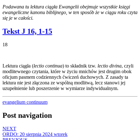
Podawana tu lektura ciągła Ewangelii obejmuje wszystkie księgi
ewangeliczne kanonu biblijnego, w ten sposób że w ciągu roku czyta
się je w całości.
Tekst J 16, 1-15
18
Lektura ciągła (
lectio continua
) to składnik tzw.
lectio divina
, czyli
modlitewnego czytania, które w życiu mnichów jest drugim obok
oficjum pasmem codziennych ćwiczeń duchowych. Z zasady ta
lektura nie jest złączona ze wspólną modlitwą, lecz stanowi jej
uzupełnienie lub poszerzenie w wymiarze indywidualnym.
evangelium continuum
Post navigation
NEXT
ORDO: 20 sierpnia 2024 wtorek
PREVIOUS