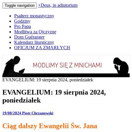
+Deus, in adiutorium
Toggle navigation
Psałterz monastyczny
Godziny
Pro Papa
Modlitwa za Ojczyznę
Dom Guéranger
Kalendarz liturgiczny
OFICJUM ZA ZMARŁYCH
Codziennie modlimy się z mnichami
+Deus, in adiutorium
EVANGELIUM: 19 sierpnia 2024, poniedziałek
EVANGELIUM: 19 sierpnia 2024,
poniedziałek
19/08/2024
Piotr Chrzanowski
Ciąg dalszy Ewangelii Św. Jana