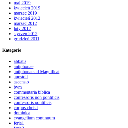
maj 2019
kwiecień 2019
marzec 2019
kwiecień 2012
marzec 2012
luty 2012
styczeń 2012
grudzień 2011
Kategorie
abbatis
antiphonae
antiphonae ad Magnificat
apostoli
ascensio
bvm
commentaria biblica
confessoris non pontificis
confessoris pontificis
corpus christi
dominica
evangelium continuum
feria1