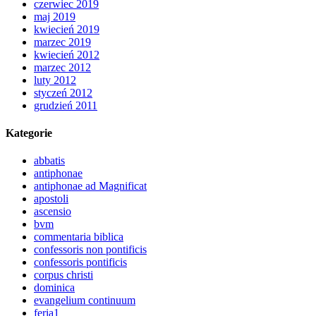
czerwiec 2019
maj 2019
kwiecień 2019
marzec 2019
kwiecień 2012
marzec 2012
luty 2012
styczeń 2012
grudzień 2011
Kategorie
abbatis
antiphonae
antiphonae ad Magnificat
apostoli
ascensio
bvm
commentaria biblica
confessoris non pontificis
confessoris pontificis
corpus christi
dominica
evangelium continuum
feria1