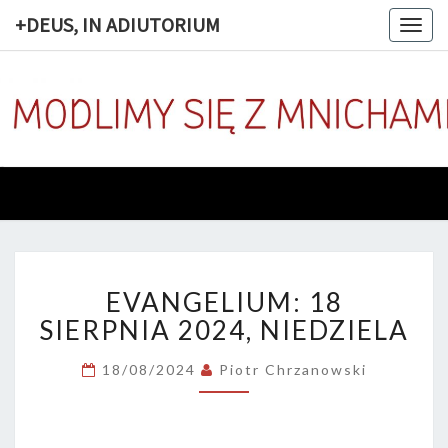
+DEUS, IN ADIUTORIUM
Togg
navig
+DEUS, 
Codziennie
Modlimy
Się Z
ADIUTOR
Mnichami
EVANGELIUM:
EVANGELIUM: 18
18
SIERPNIA
SIERPNIA 2024, NIEDZIELA
2024,
NIEDZIELA
18/08/2024
Piotr Chrzanowski