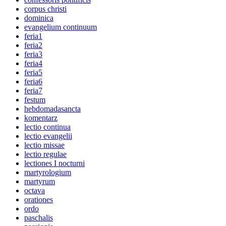
corpus christi
dominica
evangelium continuum
feria1
feria2
feria3
feria4
feria5
feria6
feria7
festum
hebdomadasancta
komentarz
lectio continua
lectio evangelii
lectio missae
lectio regulae
lectiones I nocturni
martyrologium
martyrum
octava
orationes
ordo
paschalis