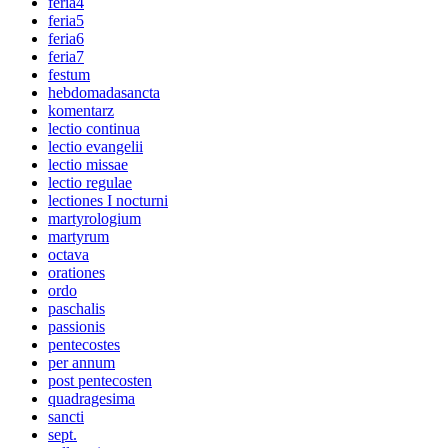
feria4
feria5
feria6
feria7
festum
hebdomadasancta
komentarz
lectio continua
lectio evangelii
lectio missae
lectio regulae
lectiones I nocturni
martyrologium
martyrum
octava
orationes
ordo
paschalis
passionis
pentecostes
per annum
post pentecosten
quadragesima
sancti
sept.