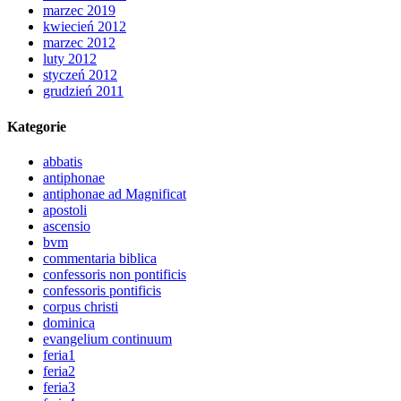
marzec 2019
kwiecień 2012
marzec 2012
luty 2012
styczeń 2012
grudzień 2011
Kategorie
abbatis
antiphonae
antiphonae ad Magnificat
apostoli
ascensio
bvm
commentaria biblica
confessoris non pontificis
confessoris pontificis
corpus christi
dominica
evangelium continuum
feria1
feria2
feria3