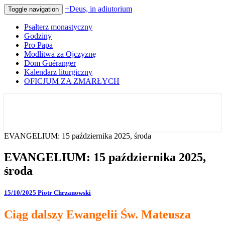
+Deus, in adiutorium
Toggle navigation
Psałterz monastyczny
Godziny
Pro Papa
Modlitwa za Ojczyznę
Dom Guéranger
Kalendarz liturgiczny
OFICJUM ZA ZMARŁYCH
Codziennie modlimy się z mnichami
+Deus, in adiutorium
EVANGELIUM: 15 października 2025, środa
EVANGELIUM: 15 października 2025,
środa
15/10/2025
Piotr Chrzanowski
Ciąg dalszy Ewangelii Św. Mateusza