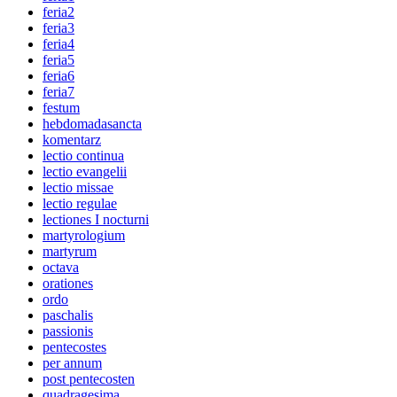
feria2
feria3
feria4
feria5
feria6
feria7
festum
hebdomadasancta
komentarz
lectio continua
lectio evangelii
lectio missae
lectio regulae
lectiones I nocturni
martyrologium
martyrum
octava
orationes
ordo
paschalis
passionis
pentecostes
per annum
post pentecosten
quadragesima