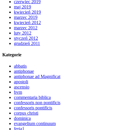
czerwiec 2019
maj 2019
kwiecień 2019
marzec 2019
kwiecień 2012
marzec 2012
luty 2012
styczeń 2012
grudzień 2011
Kategorie
abbatis
antiphonae
antiphonae ad Magnificat
apostoli
ascensio
bvm
commentaria biblica
confessoris non pontificis
confessoris pontificis
corpus christi
dominica
evangelium continuum
feria1