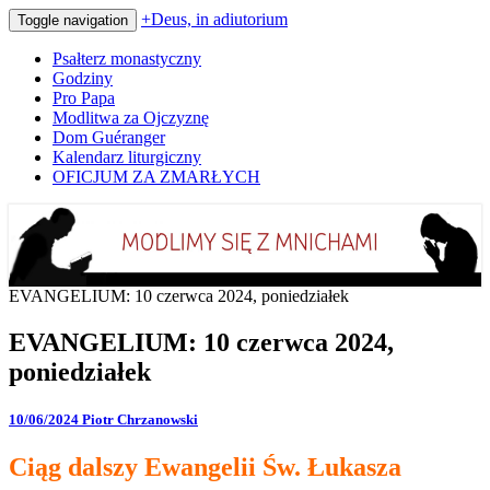
+Deus, in adiutorium
Toggle navigation
Psałterz monastyczny
Godziny
Pro Papa
Modlitwa za Ojczyznę
Dom Guéranger
Kalendarz liturgiczny
OFICJUM ZA ZMARŁYCH
Codziennie modlimy się z mnichami
+Deus, in adiutorium
EVANGELIUM: 10 czerwca 2024, poniedziałek
EVANGELIUM: 10 czerwca 2024,
poniedziałek
10/06/2024
Piotr Chrzanowski
Ciąg dalszy Ewangelii Św. Łukasza