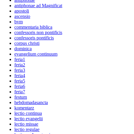
antiphonae
antiphonae ad Magnificat
apostoli
ascensio
bvm
commentaria biblica
confessoris non pontificis
confessoris pontificis
corpus christi
dominica
evangelium continuum
feria1
feria2
feria3
feria4
feria5
feria6
feria7
festum
hebdomadasancta
komentarz
lectio continua
lectio evangelii
lectio missae
lectio regulae