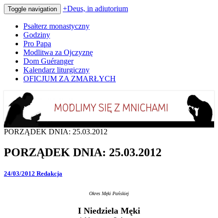
+Deus, in adiutorium
Toggle navigation
Psałterz monastyczny
Godziny
Pro Papa
Modlitwa za Ojczyznę
Dom Guéranger
Kalendarz liturgiczny
OFICJUM ZA ZMARŁYCH
Codziennie modlimy się z mnichami
+Deus, in adiutorium
PORZĄDEK DNIA: 25.03.2012
PORZĄDEK DNIA: 25.03.2012
24/03/2012
Redakcja
Okres Męki Pańskiej
I Niedziela Męki