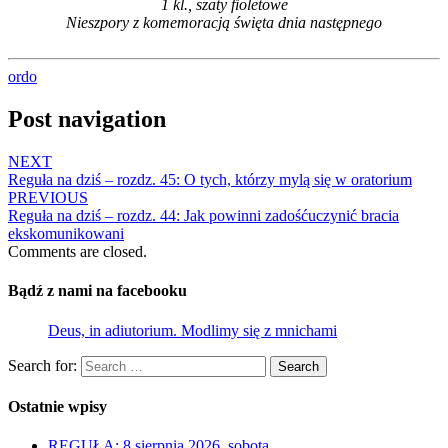
1 kl., szaty fioletowe
Nieszpory z komemoracją święta dnia następnego
ordo
Post navigation
NEXT
Reguła na dziś – rozdz. 45: O tych, którzy mylą się w oratorium
PREVIOUS
Reguła na dziś – rozdz. 44: Jak powinni zadośćuczynić bracia
ekskomunikowani
Comments are closed.
Bądź z nami na facebooku
Deus, in adiutorium. Modlimy się z mnichami
Search for:
Search
Ostatnie wpisy
REGUŁA: 8 sierpnia 2026, sobota