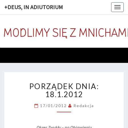
+DEUS, IN ADIUTORIUM
Togg
navig
+DEUS, 
Codziennie
Modlimy
Się Z
ADIUTOR
Mnichami
PORZĄDEK
PORZĄDEK DNIA:
DNIA:
18.1.2012
18.1.2012
17/01/2012
Redakcja
Okres Zwykły – po Objawieniu