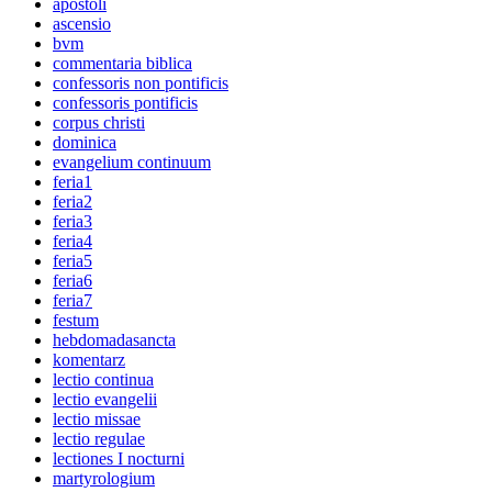
apostoli
ascensio
bvm
commentaria biblica
confessoris non pontificis
confessoris pontificis
corpus christi
dominica
evangelium continuum
feria1
feria2
feria3
feria4
feria5
feria6
feria7
festum
hebdomadasancta
komentarz
lectio continua
lectio evangelii
lectio missae
lectio regulae
lectiones I nocturni
martyrologium