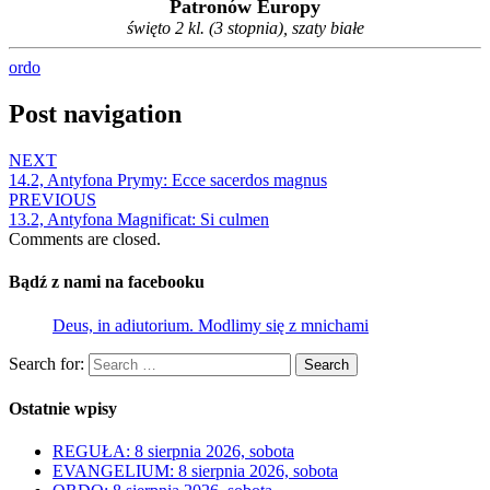
Patronów Europy
święto 2 kl. (3 stopnia), szaty białe
ordo
Post navigation
NEXT
14.2, Antyfona Prymy: Ecce sacerdos magnus
PREVIOUS
13.2, Antyfona Magnificat: Si culmen
Comments are closed.
Bądź z nami na facebooku
Deus, in adiutorium. Modlimy się z mnichami
Search for:
Search
Ostatnie wpisy
REGUŁA: 8 sierpnia 2026, sobota
EVANGELIUM: 8 sierpnia 2026, sobota