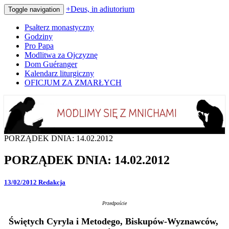
+Deus, in adiutorium
Toggle navigation
Psałterz monastyczny
Godziny
Pro Papa
Modlitwa za Ojczyznę
Dom Guéranger
Kalendarz liturgiczny
OFICJUM ZA ZMARŁYCH
Codziennie modlimy się z mnichami
+Deus, in adiutorium
PORZĄDEK DNIA: 14.02.2012
PORZĄDEK DNIA: 14.02.2012
13/02/2012
Redakcja
Przedpoście
Świętych Cyryla i Metodego, Biskupów-Wyznawców,