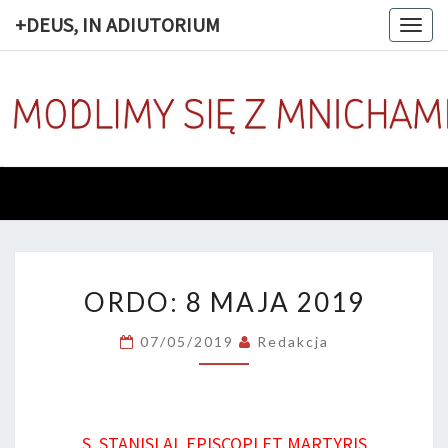
+DEUS, IN ADIUTORIUM
Togg
navig
+DEUS, 
Codziennie
Modlimy
Się Z
ADIUTOR
Mnichami
ORDO:
ORDO: 8 MAJA 2019
8
MAJA
07/05/2019
Redakcja
2019
S. STANISLAI, EPISCOPI ET MARTYRIS