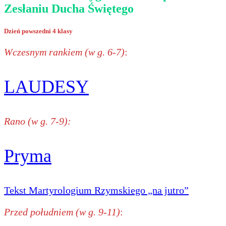
Zesłaniu Ducha Świętego
Dzień powszedni 4 klasy
Wczesnym rankiem (w g. 6-7)
:
LAUDESY
Rano (w g. 7-9):
Pryma
Tekst Martyrologium Rzymskiego „na jutro”
Przed południem (w g. 9-11)
: