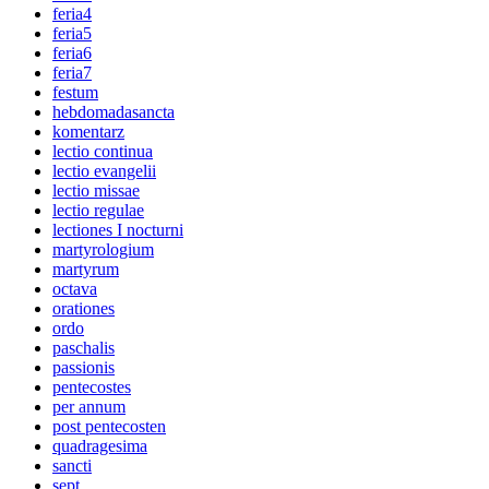
feria4
feria5
feria6
feria7
festum
hebdomadasancta
komentarz
lectio continua
lectio evangelii
lectio missae
lectio regulae
lectiones I nocturni
martyrologium
martyrum
octava
orationes
ordo
paschalis
passionis
pentecostes
per annum
post pentecosten
quadragesima
sancti
sept.