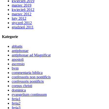
kwiecień 2019
marzec 2019
kwiecień 2012
marzec 2012
luty 2012
styczeń 2012
grudzień 2011
Kategorie
abbatis
antiphonae
antiphonae ad Magnificat
apostoli
ascensio
bvm
commentaria biblica
confessoris non pontificis
confessoris pontificis
corpus christi
dominica
evangelium continuum
feria1
feria2
feria3