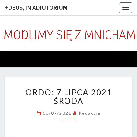
+DEUS, IN ADIUTORIUM
Togg
navig
+DEUS, 
Codziennie
Modlimy
Się Z
ADIUTOR
Mnichami
ORDO:
ORDO: 7 LIPCA 2021
7
LIPCA
ŚRODA
2021
ŚRODA
06/07/2021
Redakcja