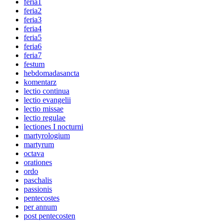
feria1
feria2
feria3
feria4
feria5
feria6
feria7
festum
hebdomadasancta
komentarz
lectio continua
lectio evangelii
lectio missae
lectio regulae
lectiones I nocturni
martyrologium
martyrum
octava
orationes
ordo
paschalis
passionis
pentecostes
per annum
post pentecosten