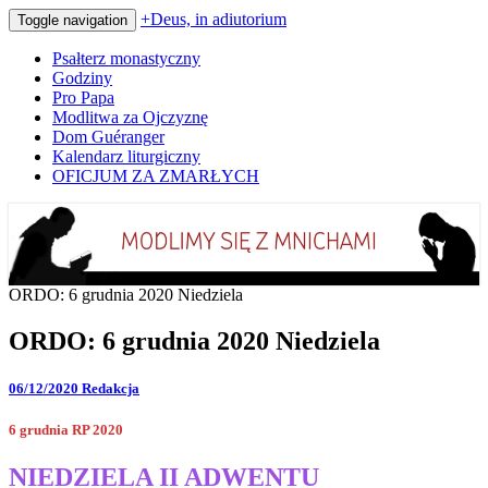
+Deus, in adiutorium
Toggle navigation
Psałterz monastyczny
Godziny
Pro Papa
Modlitwa za Ojczyznę
Dom Guéranger
Kalendarz liturgiczny
OFICJUM ZA ZMARŁYCH
Codziennie modlimy się z mnichami
+Deus, in adiutorium
ORDO: 6 grudnia 2020 Niedziela
ORDO: 6 grudnia 2020 Niedziela
06/12/2020
Redakcja
6 grudnia RP 2020
NIEDZIELA II ADWENTU