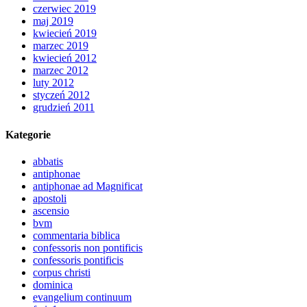
czerwiec 2019
maj 2019
kwiecień 2019
marzec 2019
kwiecień 2012
marzec 2012
luty 2012
styczeń 2012
grudzień 2011
Kategorie
abbatis
antiphonae
antiphonae ad Magnificat
apostoli
ascensio
bvm
commentaria biblica
confessoris non pontificis
confessoris pontificis
corpus christi
dominica
evangelium continuum