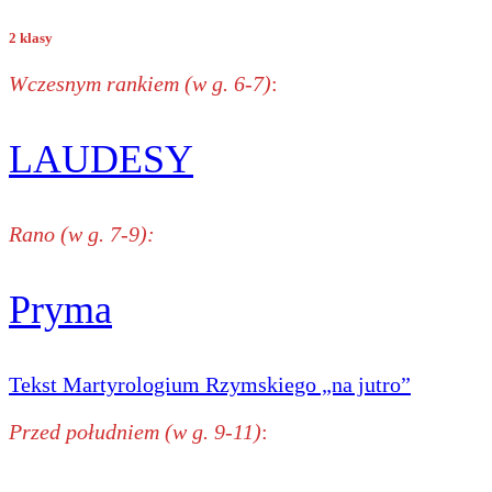
2 klasy
Wczesnym rankiem (w g. 6-7)
:
LAUDESY
Rano (w g. 7-9):
Pryma
Tekst Martyrologium Rzymskiego „na jutro”
Przed południem (w g. 9-11)
: