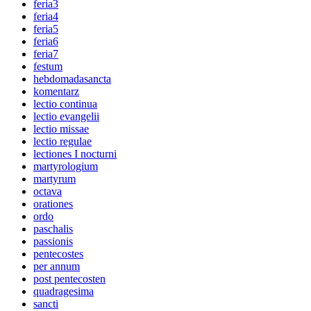
feria3
feria4
feria5
feria6
feria7
festum
hebdomadasancta
komentarz
lectio continua
lectio evangelii
lectio missae
lectio regulae
lectiones I nocturni
martyrologium
martyrum
octava
orationes
ordo
paschalis
passionis
pentecostes
per annum
post pentecosten
quadragesima
sancti