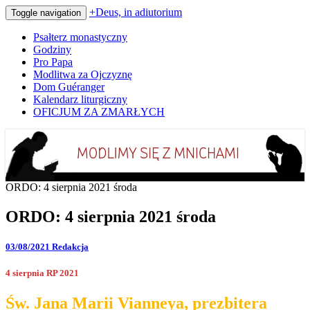
+Deus, in adiutorium
Toggle navigation
Psałterz monastyczny
Godziny
Pro Papa
Modlitwa za Ojczyznę
Dom Guéranger
Kalendarz liturgiczny
OFICJUM ZA ZMARŁYCH
Codziennie modlimy się z mnichami
+Deus, in adiutorium
ORDO: 4 sierpnia 2021 środa
ORDO: 4 sierpnia 2021 środa
03/08/2021
Redakcja
4 sierpnia RP 2021
Św. Jana Marii Vianneya, prezbitera