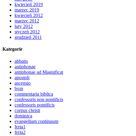
kwiecień 2019
marzec 2019
kwiecień 2012
marzec 2012
luty 2012
styczeń 2012
grudzień 2011
Kategorie
abbatis
antiphonae
antiphonae ad Magnificat
apostoli
ascensio
bvm
commentaria biblica
confessoris non pontificis
confessoris pontificis
corpus christi
dominica
evangelium continuum
feria1
feria2