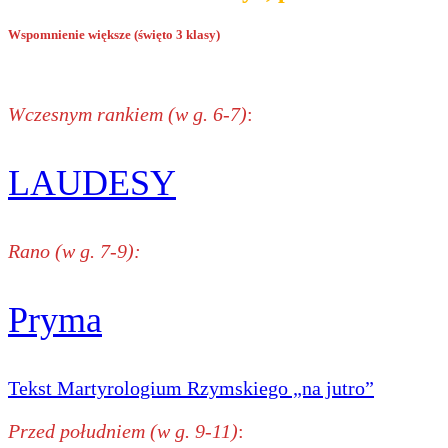
Wspomnienie większe (święto 3 klasy)
Wczesnym rankiem (w g. 6-7)
:
LAUDESY
Rano (w g. 7-9):
Pryma
Tekst Martyrologium Rzymskiego „na jutro”
Przed południem (w g. 9-11)
: