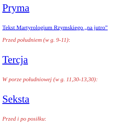
Pryma
Tekst Martyrologium Rzymskiego „na jutro”
Przed południem (w g. 9-11)
:
Tercja
W porze południowej (w g. 11,30-13,30):
Seksta
Przed i po posiłku
: