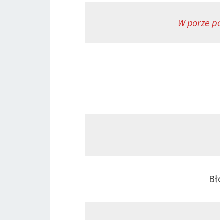
W porze po
Bł