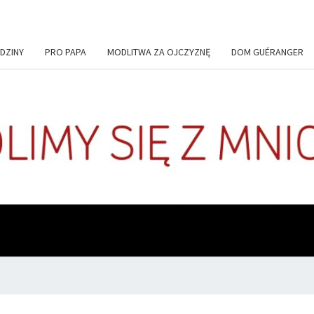
DZINY
PRO PAPA
MODLITWA ZA OJCZYZNĘ
DOM GUÉRANGER
+DE
Codziennie
Modlimy
Się Z
Mnichami
ADIU