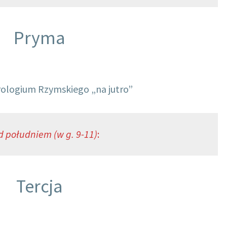
Pryma
rologium Rzymskiego „na jutro”
d południem (w g. 9-11)
:
Tercja