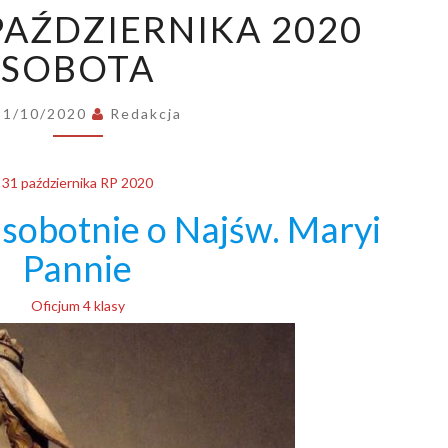
ORDO:
PAŹDZIERNIKA 2020
31
PAŹDZIERNIKA
SOBOTA
2020
SOBOTA
31/10/2020
Redakcja
31 października RP 2020
obotnie o Najśw. Maryi
Pannie
Oficjum 4 klasy