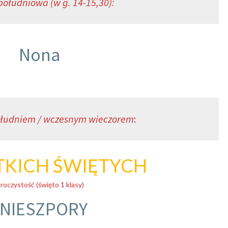
ołudniowa (w g. 14-15,30):
Nona
łudniem / wczesnym wieczorem
:
TKICH ŚWIĘTYCH
roczystość (święto 1 klasy)
I NIESZPORY