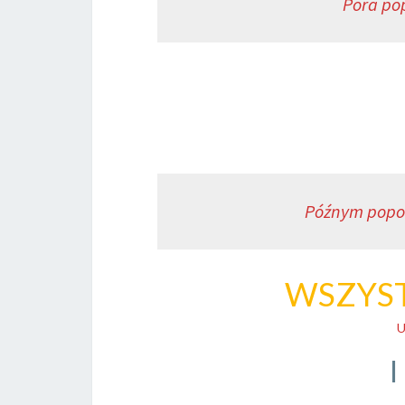
Pora pop
Późnym popo
WSZYS
U