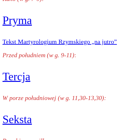
Pryma
Tekst Martyrologium Rzymskiego „na jutro”
Przed południem (w g. 9-11)
:
Tercja
W porze południowej (w g. 11,30-13,30):
Seksta