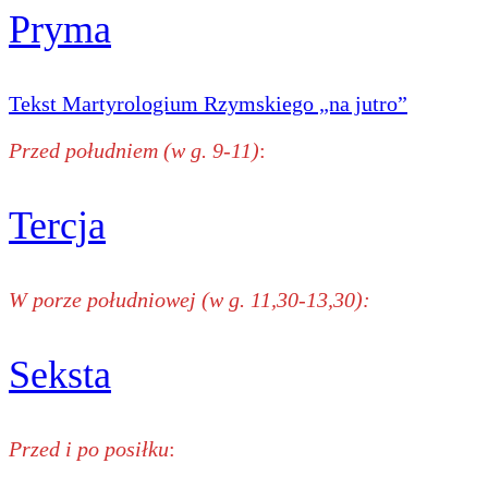
Pryma
Tekst Martyrologium Rzymskiego „na jutro”
Przed południem (w g. 9-11)
:
Tercja
W porze południowej (w g. 11,30-13,30):
Seksta
Przed i po posiłku
: