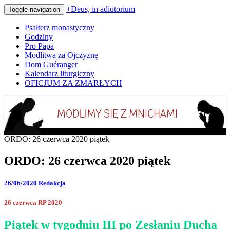
+Deus, in adiutorium
Toggle navigation
Psałterz monastyczny
Godziny
Pro Papa
Modlitwa za Ojczyznę
Dom Guéranger
Kalendarz liturgiczny
OFICJUM ZA ZMARŁYCH
Codziennie modlimy się z mnichami
+Deus, in adiutorium
ORDO: 26 czerwca 2020 piątek
ORDO: 26 czerwca 2020 piątek
26/06/2020
Redakcja
26 czerwca RP 2020
Piątek w tygodniu III po Zesłaniu Ducha