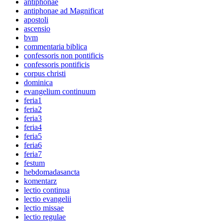
antiphonae
antiphonae ad Magnificat
apostoli
ascensio
bvm
commentaria biblica
confessoris non pontificis
confessoris pontificis
corpus christi
dominica
evangelium continuum
feria1
feria2
feria3
feria4
feria5
feria6
feria7
festum
hebdomadasancta
komentarz
lectio continua
lectio evangelii
lectio missae
lectio regulae