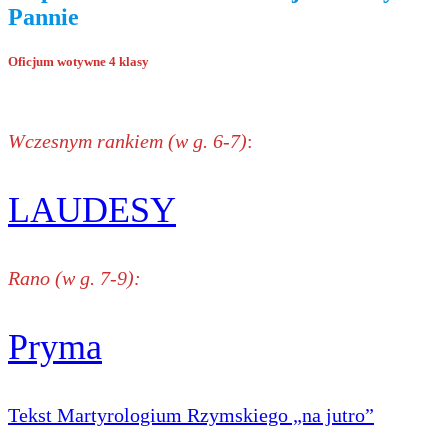
Pannie
Oficjum wotywne 4 klasy
Wczesnym rankiem (w g. 6-7)
:
LAUDESY
Rano (w g. 7-9):
Pryma
Tekst Martyrologium Rzymskiego „na jutro”