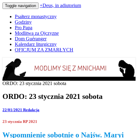
+Deus, in adiutorium
Toggle navigation
Psałterz monastyczny
Godziny
Pro Papa
Modlitwa za Ojczyznę
Dom Guéranger
Kalendarz liturgiczny
OFICJUM ZA ZMARŁYCH
Codziennie modlimy się z mnichami
+Deus, in adiutorium
ORDO: 23 stycznia 2021 sobota
ORDO: 23 stycznia 2021 sobota
22/01/2021
Redakcja
23 stycznia RP 2021
Wspomnienie sobotnie o Najśw. Maryi