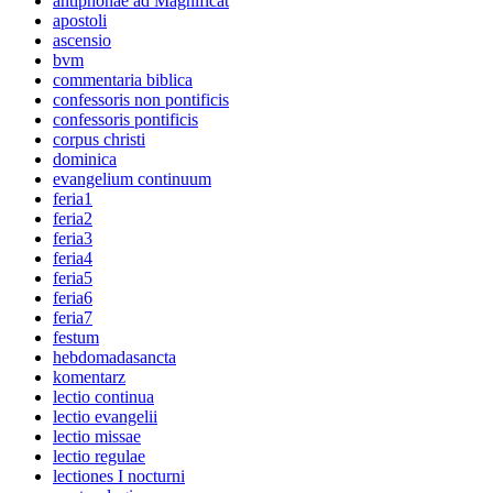
antiphonae ad Magnificat
apostoli
ascensio
bvm
commentaria biblica
confessoris non pontificis
confessoris pontificis
corpus christi
dominica
evangelium continuum
feria1
feria2
feria3
feria4
feria5
feria6
feria7
festum
hebdomadasancta
komentarz
lectio continua
lectio evangelii
lectio missae
lectio regulae
lectiones I nocturni