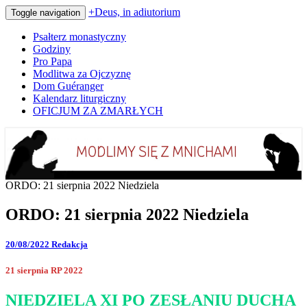
+Deus, in adiutorium
Toggle navigation
Psałterz monastyczny
Godziny
Pro Papa
Modlitwa za Ojczyznę
Dom Guéranger
Kalendarz liturgiczny
OFICJUM ZA ZMARŁYCH
Codziennie modlimy się z mnichami
+Deus, in adiutorium
ORDO: 21 sierpnia 2022 Niedziela
ORDO: 21 sierpnia 2022 Niedziela
20/08/2022
Redakcja
21 sierpnia RP 2022
NIEDZIELA XI PO ZESŁANIU DUCHA