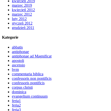
kwiecień 2019
marzec 2019
kwiecień 2012
marzec 2012
luty 2012
styczeń 2012
grudzień 2011
Kategorie
abbatis
antiphonae
antiphonae ad Magnificat
apostoli
ascensio
bvm
commentaria biblica
confessoris non pontificis
confessoris pontificis
corpus christi
dominica
evangelium continuum
feria1
feria2
feria3