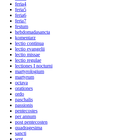
feria4
feria5
feria6
feria7
festum
hebdomadasancta
komentarz
lectio continua
lectio evangelii
lectio missae
lectio regulae
lectiones I nocturni
martyrologium
martyrum
octava
orationes
ordo
paschalis
passionis
pentecostes
per annum
post pentecosten
quadragesima
sancti
sept.