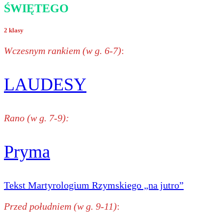
ŚWIĘTEGO
2 klasy
Wczesnym rankiem (w g. 6-7)
:
LAUDESY
Rano (w g. 7-9):
Pryma
Tekst Martyrologium Rzymskiego „na jutro”
Przed południem (w g. 9-11)
: