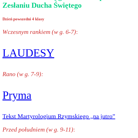
Zesłaniu Ducha Świętego
Dzień powszedni 4 klasy
Wczesnym rankiem (w g. 6-7)
:
LAUDESY
Rano (w g. 7-9):
Pryma
Tekst Martyrologium Rzymskiego „na jutro”
Przed południem (w g. 9-11)
: