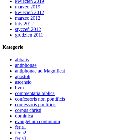
kwiecień 2019
marzec 2019
kwiecień 2012
marzec 2012
luty 2012
styczeń 2012
grudzień 2011
Kategorie
abbatis
antiphonae
antiphonae ad Magnificat
apostoli
ascensio
bvm
commentaria biblica
confessoris non pontificis
confessoris pontificis
corpus christi
dominica
evangelium continuum
feria1
feria2
feria3