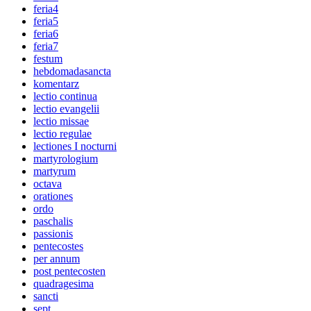
feria4
feria5
feria6
feria7
festum
hebdomadasancta
komentarz
lectio continua
lectio evangelii
lectio missae
lectio regulae
lectiones I nocturni
martyrologium
martyrum
octava
orationes
ordo
paschalis
passionis
pentecostes
per annum
post pentecosten
quadragesima
sancti
sept.