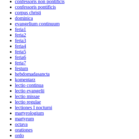
confessoris non pontificis
confessoris pontificis
corpus christi
dominica
evangelium continuum
feria1
feria2
feria3
feria4
feria5
feria6
feria7
festum
hebdomadasancta
komentarz
lectio continua
lectio evangelii
lectio missae
lectio regulae
lectiones I nocturni
martyrologium
martyrum
octava
orationes
ordo