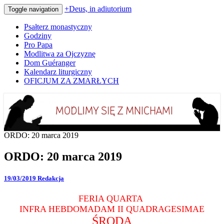
+Deus, in adiutorium
Toggle navigation
Psałterz monastyczny
Godziny
Pro Papa
Modlitwa za Ojczyznę
Dom Guéranger
Kalendarz liturgiczny
OFICJUM ZA ZMARŁYCH
Codziennie modlimy się z mnichami
+Deus, in adiutorium
ORDO: 20 marca 2019
ORDO: 20 marca 2019
19/03/2019
Redakcja
FERIA QUARTA
INFRA HEBDOMADAM II QUADRAGESIMAE
ŚRODA