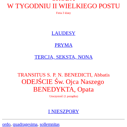
W TYGODNIU II WIELKIEGO POSTU
Feria 3 klasy
LAUDESY
PRYMA
TERCJA, SEKSTA, NONA
TRANSITUS S. P. N. BENEDICTI, Abbatis
ODEJŚCIE Św. Ojca Naszego
BENEDYKTA,
Opata
Uroczystość (1 porządku)
I NIESZPORY
ordo
,
quadragesima
,
sollemnitas