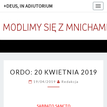
+DEUS, IN ADIUTORIUM
Togg
navig
+DEUS, 
Codziennie
Modlimy
Się Z
ADIUTOR
Mnichami
ORDO:
ORDO: 20 KWIETNIA 2019
20
KWIETNIA
19/04/2019
Redakcja
2019
SABBATO SANCTO