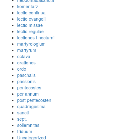
hebdomadasancta
komentarz
lectio continua
lectio evangelii
lectio missae
lectio regulae
lectiones I nocturni
martyrologium
martyrum
octava
orationes
ordo
paschalis
passionis
pentecostes
per annum
post pentecosten
quadragesima
sancti
sept.
sollemnitas
triduum
Uncategorized