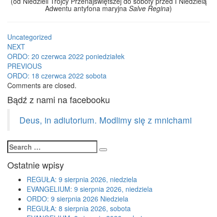
(od Niedzieli Trójcy Przenajświętszej do soboty przed I Niedzielą
Adwentu antyfona maryjna
Salve Regina
)
Uncategorized
Post
NEXT
ORDO: 20 czerwca 2022 poniedziałek
navigation
PREVIOUS
ORDO: 18 czerwca 2022 sobota
Comments are closed.
Bądź z nami na facebooku
Deus, in adiutorium. Modlimy się z mnichami
Search
Search
for:
Ostatnie wpisy
REGUŁA: 9 sierpnia 2026, niedziela
EVANGELIUM: 9 sierpnia 2026, niedziela
ORDO: 9 sierpnia 2026 Niedziela
REGUŁA: 8 sierpnia 2026, sobota