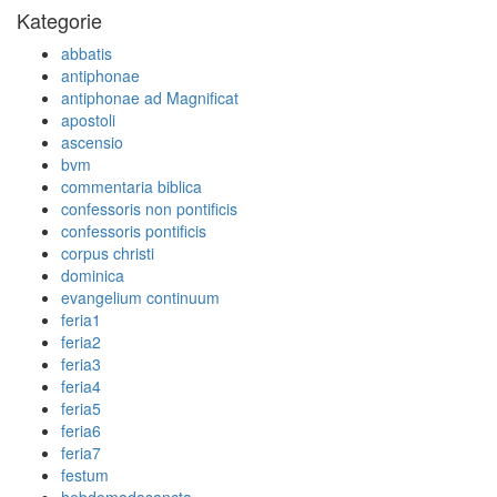
Kategorie
abbatis
antiphonae
antiphonae ad Magnificat
apostoli
ascensio
bvm
commentaria biblica
confessoris non pontificis
confessoris pontificis
corpus christi
dominica
evangelium continuum
feria1
feria2
feria3
feria4
feria5
feria6
feria7
festum