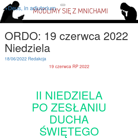
+Deus, in adiutorium
+Deus, in adiutorium
Codziennie modlimy się z
Toggle
navigation
mnichami
ORDO: 19 czerwca 2022
ORDO:
19
Niedziela
czerwca
2022
Niedziela
18/06/2022
Redakcja
19 czerwca RP 2022
II NIEDZIELA
PO ZESŁANIU
DUCHA
ŚWIĘTEGO